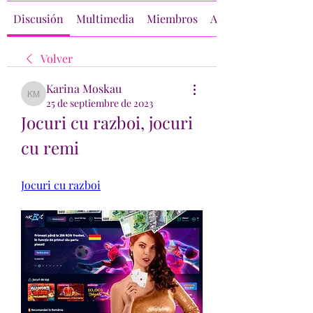
Discusión
Multimedia
Miembros
Acerca de
Volver
Karina Moskau
Karina Moskau
25 de septiembre de 2023
Jocuri cu razboi, jocuri 
cu remi
Jocuri cu razboi