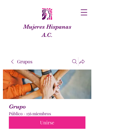
Mujeres Hispanas
A.C.
Grupos
Grupo
Público
·
156 miembros
Unirse