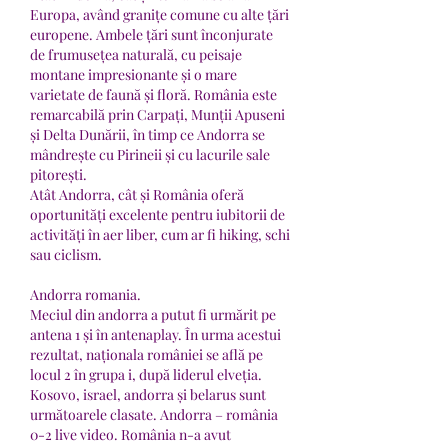
Europa, având granițe comune cu alte țări 
europene. Ambele țări sunt înconjurate 
de frumusețea naturală, cu peisaje 
montane impresionante și o mare 
varietate de faună și floră. România este 
remarcabilă prin Carpați, Munții Apuseni 
și Delta Dunării, în timp ce Andorra se 
mândrește cu Pirineii și cu lacurile sale 
pitorești.
Atât Andorra, cât și România oferă 
oportunități excelente pentru iubitorii de 
activități în aer liber, cum ar fi hiking, schi 
sau ciclism.
Andorra romania.
Meciul din andorra a putut fi urmărit pe 
antena 1 și în antenaplay. În urma acestui 
rezultat, naționala româniei se află pe 
locul 2 în grupa i, după liderul elveția. 
Kosovo, israel, andorra și belarus sunt 
următoarele clasate. Andorra – românia 
0-2 live video. România n-a avut 