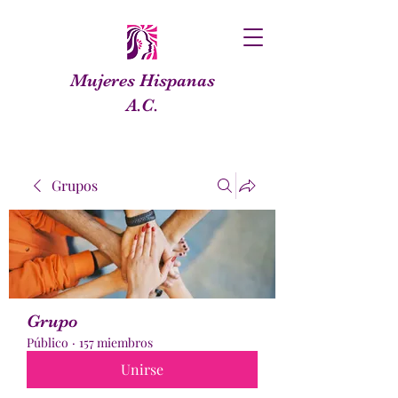
Mujeres Hispanas
A.C.
Grupos
Grupo
Público
·
157 miembros
Unirse