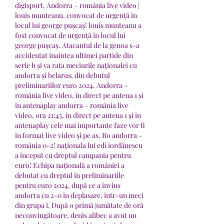
digisport. Andorra – românia live video | 
louis munteanu, convocat de urgență în 
locul lui george pușcaș! louis munteanu a 
fost convocat de urgență în locul lui 
george pușcaș. Atacantul de la genoa s-a 
accidentat înaintea ultimei partide din 
serie b și va rata meciurile naționalei cu 
andorra și belarus, din debutul 
preliminariilor euro 2024. Andorra - 
românia live video, în direct pe antena 1 şi 
în antenaplay andorra – românia live 
video, ora 21:45, în direct pe antena 1 şi în 
antenaplay cele mai importante faze vor fi 
în format live video şi pe as. Ro andorra – 
românia 0-2! naționala lui edi iordănescu 
a început cu dreptul campania pentru 
euro! Echipa națională a româniei a 
debutat cu dreptul în preliminariile 
pentru euro 2024, după ce a învins 
andorra cu 2-0 în deplasare, într-un meci 
din grupa i. După o primă jumătate de oră 
neconvingătoare, denis alibec a avut un 