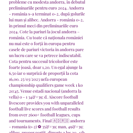
probleme cu modesta andorra, în debutul 
preliminariile pentru euro 2024. Andorra 
- românia s-a terminat 0-2, după golurile 
lui man și alibec. Andorra - românia 0-2, 
în primul meci din preliminariile euro 
2024. Cote la pariuri la jocul andorra – 
românia. Cu toate că naționala româniei 
nu mai este o forță în europa pentru 
casele de pariuri victoria în andorra pare 
un lucru care se va petrece indiscutabil. 
Cota pentru succesul tricolorilor este 
foarte joasă, doar 1,20. Un egal ajunge la 
6,50 iar o surpriză de proporții la cota 
16,00. 25/03/2023 uefa european 
championship qualifiers game week 1 ko 
20:45. Venue estadi nacional (andorra la 
vella) 0 - 1 34&#39; d. Aiscore football 
livescore provides you with unparalleled 
football live scores and football results 
from over 2600+ football leagues, cups 
and tournaments. Final 🇦🇩🇷🇴 andorra 
- romania (0-2) ⚽️ 35&#39; man, 49&#39; 
alibec  proper partit, dimarts a les 20. 45h 