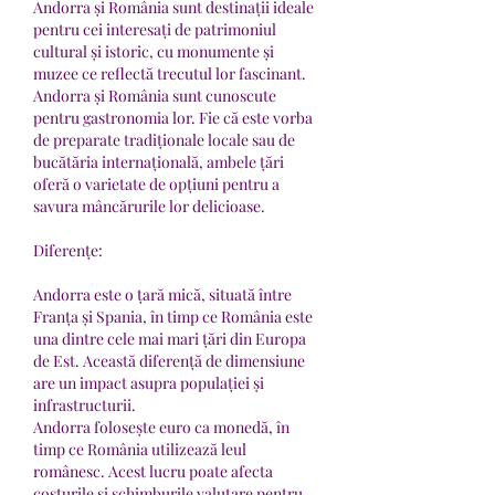
Andorra și România sunt destinații ideale 
pentru cei interesați de patrimoniul 
cultural și istoric, cu monumente și 
muzee ce reflectă trecutul lor fascinant.
Andorra și România sunt cunoscute 
pentru gastronomia lor. Fie că este vorba 
de preparate tradiționale locale sau de 
bucătăria internațională, ambele țări 
oferă o varietate de opțiuni pentru a 
savura mâncărurile lor delicioase.
Diferențe:
Andorra este o țară mică, situată între 
Franța și Spania, în timp ce România este 
una dintre cele mai mari țări din Europa 
de Est. Această diferență de dimensiune 
are un impact asupra populației și 
infrastructurii.
Andorra folosește euro ca monedă, în 
timp ce România utilizează leul 
românesc. Acest lucru poate afecta 
costurile și schimburile valutare pentru 