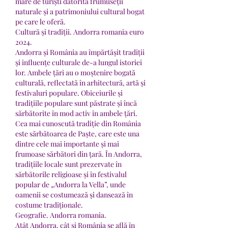
mare de turiști datorită frumuseții 
naturale și a patrimoniului cultural bogat 
pe care le oferă.
Cultură și tradiții. Andorra romania euro 
2024.
Andorra și România au împărtășit tradiții 
și influențe culturale de-a lungul istoriei 
lor. Ambele țări au o moștenire bogată 
culturală, reflectată în arhitectură, artă și 
festivaluri populare. Obiceiurile și 
tradițiile populare sunt păstrate și încă 
sărbătorite în mod activ în ambele țări.
Cea mai cunoscută tradiție din România 
este sărbătoarea de Paște, care este una 
dintre cele mai importante și mai 
frumoase sărbători din țară. În Andorra, 
tradițiile locale sunt prezervate în 
sărbătorile religioase și în festivalul 
popular de „Andorra la Vella”, unde 
oamenii se costumează și dansează în 
costume tradiționale.
Geografie. Andorra romania.
Atât Andorra, cât și România se află în 