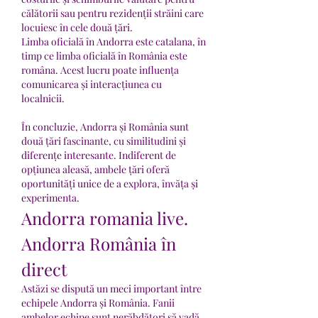
călătorii sau pentru rezidenții străini care 
locuiesc în cele două țări.
Limba oficială în Andorra este catalana, în 
timp ce limba oficială în România este 
româna. Acest lucru poate influența 
comunicarea și interacțiunea cu 
localnicii.
În concluzie, Andorra și România sunt 
două țări fascinante, cu similitudini și 
diferențe interesante. Indiferent de 
opțiunea aleasă, ambele țări oferă 
oportunități unice de a explora, învăța și 
experimenta.
Andorra romania live. 
Andorra România în 
direct
Astăzi se dispută un meci important între 
echipele Andorra și România. Fanii 
ambelor echipe sunt nerăbdători să vadă 