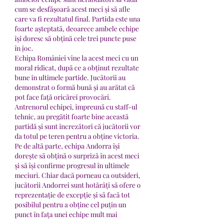
cum se desfășoară acest meci și să afle 
care va fi rezultatul final. Partida este una 
foarte așteptată, deoarece ambele echipe 
își doresc să obțină cele trei puncte puse 
în joc.
Echipa României vine la acest meci cu un 
moral ridicat, după ce a obținut rezultate 
bune în ultimele partide. Jucătorii au 
demonstrat o formă bună și au arătat că 
pot face față oricărei provocări. 
Antrenorul echipei, împreună cu staff-ul 
tehnic, au pregătit foarte bine această 
partidă și sunt încrezători că jucătorii vor 
da totul pe teren pentru a obține victoria.
Pe de altă parte, echipa Andorra își 
dorește să obțină o surpriză în acest meci 
și să își confirme progresul în ultimele 
meciuri. Chiar dacă porneau ca outsideri, 
jucătorii Andorrei sunt hotărâți să ofere o 
reprezentație de excepție și să facă tot 
posibilul pentru a obține cel puțin un 
punct în fața unei echipe mult mai 