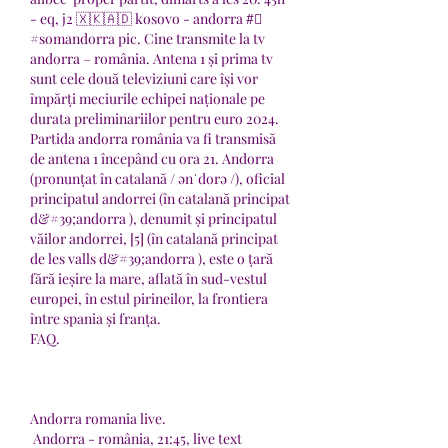
- eq, j2 🇽🇰🇦🇩 kosovo - andorra #⃣ 
#somandorra pic. Cine transmite la tv 
andorra – românia. Antena 1 și prima tv 
sunt cele două televiziuni care își vor 
împărți meciurile echipei naționale pe 
durata preliminariilor pentru euro 2024. 
Partida andorra românia va fi transmisă 
de antena 1 începând cu ora 21. Andorra 
(pronunțat în catalană / ənˈdorə /), oficial 
principatul andorrei (în catalană principat 
d&#39;andorra ), denumit și principatul 
văilor andorrei, [5] (în catalană principat 
de les valls d&#39;andorra ), este o țară 
fără ieșire la mare, aflată în sud-vestul 
europei, în estul pirineilor, la frontiera 
între spania și franța. 
FAQ.
Andorra romania live.
 Andorra - românia, 21:45, live text 