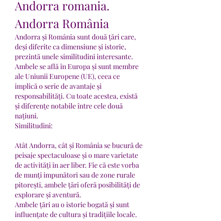
Andorra romania. 
Andorra România
Andorra și România sunt două țări care, 
deși diferite ca dimensiune și istorie, 
prezintă unele similitudini interesante. 
Ambele se află în Europa și sunt membre 
ale Uniunii Europene (UE), ceea ce 
implică o serie de avantaje și 
responsabilități. Cu toate acestea, există 
și diferențe notabile între cele două 
națiuni.
Similitudini:
Atât Andorra, cât și România se bucură de 
peisaje spectaculoase și o mare varietate 
de activități în aer liber. Fie că este vorba 
de munți impunători sau de zone rurale 
pitorești, ambele țări oferă posibilități de 
explorare și aventură.
Ambele țări au o istorie bogată și sunt 
influențate de cultura și tradițiile locale. 