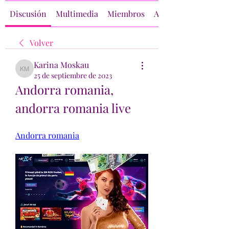
Discusión
Multimedia
Miembros
Acerca de
Volver
Karina Moskau
Karina Moskau
25 de septiembre de 2023
Andorra romania, 
andorra romania live
Andorra romania