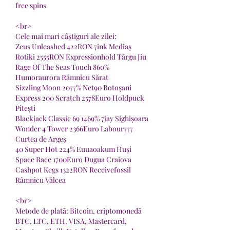
free spins
<br>
Cele mai mari câștiguri ale zilei:
Zeus Unleashed 422RON 7ink Mediaș 
Rotiki 2555RON Expressionhold Târgu Jiu 
Rage Of The Seas Touch 860% 
Humoraurora Râmnicu Sărat 
Sizzling Moon 2077% Net90 Botoșani 
Express 200 Scratch 2578Euro Holdpuck 
Pitești 
Blackjack Classic 69 1469% 7jay Sighișoara 
Wonder 4 Tower 2366Euro Labour777 
Curtea de Argeș 
40 Super Hot 224% Euuaoakum Huși 
Space Race 1700Euro Dugua Craiova 
Cashpot Kegs 1322RON Receivefossil 
Râmnicu Vâlcea 
<br>
Metode de plată: Bitcoin, criptomonedă 
BTC, LTC, ETH, VISA, Mastercard, 