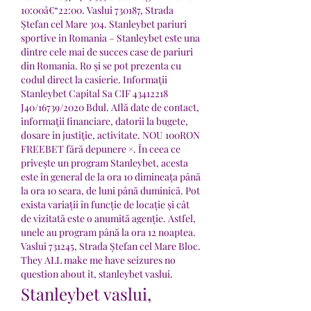
10:00â€“22:00. Vaslui 730187, Strada 
Ștefan cel Mare 304. Stanleybet pariuri 
sportive in Romania – Stanleybet este una 
dintre cele mai de succes case de pariuri 
din Romania. Ro și se pot prezenta cu 
codul direct la casierie. Informaţii 
Stanleybet Capital Sa CIF 43412218 
J40/16739/2020 Bdul. Află date de contact, 
informaţii financiare, datorii la bugete, 
dosare in justiţie, activitate. NOU 100RON 
FREEBET fără depunere ×. În ceea ce 
privește un program Stanleybet, acesta 
este în general de la ora 10 dimineața până 
la ora 10 seara, de luni până duminică. Pot 
exista variații în funcție de locație și cât 
de vizitată este o anumită agenție. Astfel, 
unele au program până la ora 12 noaptea. 
Vaslui 731245, Strada Ștefan cel Mare Bloc.  
They ALL make me have seizures no 
question about it, stanleybet vaslui.
Stanleybet vaslui, 