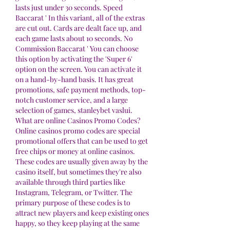
lasts just under 30 seconds. Speed 
Baccarat ' In this variant, all of the extras 
are cut out. Cards are dealt face up, and 
each game lasts about 10 seconds. No 
Commission Baccarat ' You can choose 
this option by activating the 'Super 6' 
option on the screen. You can activate it 
on a hand-by-hand basis. It has great 
promotions, safe payment methods, top-
notch customer service, and a large 
selection of games, stanleybet vaslui. 
What are online Casinos Promo Codes? 
Online casinos promo codes are special 
promotional offers that can be used to get 
free chips or money at online casinos. 
These codes are usually given away by the 
casino itself, but sometimes they're also 
available through third parties like 
Instagram, Telegram, or Twitter. The 
primary purpose of these codes is to 
attract new players and keep existing ones 
happy, so they keep playing at the same 