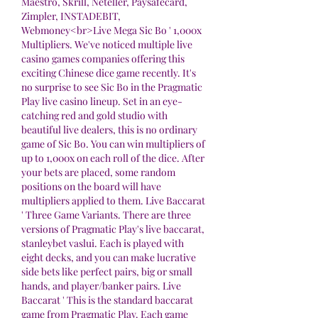
Maestro, Skrill, Neteller, Paysafecard, 
Zimpler, INSTADEBIT, 
Webmoney<br>Live Mega Sic Bo ' 1,000x 
Multipliers. We've noticed multiple live 
casino games companies offering this 
exciting Chinese dice game recently. It's 
no surprise to see Sic Bo in the Pragmatic 
Play live casino lineup. Set in an eye-
catching red and gold studio with 
beautiful live dealers, this is no ordinary 
game of Sic Bo. You can win multipliers of 
up to 1,000x on each roll of the dice. After 
your bets are placed, some random 
positions on the board will have 
multipliers applied to them. Live Baccarat 
' Three Game Variants. There are three 
versions of Pragmatic Play's live baccarat, 
stanleybet vaslui. Each is played with 
eight decks, and you can make lucrative 
side bets like perfect pairs, big or small 
hands, and player/banker pairs. Live 
Baccarat ' This is the standard baccarat 
game from Pragmatic Play. Each game 