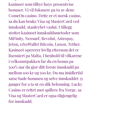
kasinoer som tilbyr hoye prosentvise 
bonuser. Vi vil fokusere pa to av dem: 
ComeOn casino. Dette er et norsk casino, 
sa du kan bruke Visa og MasterCard ved 
innskudd, stanleybet vaslui. I tillegg 
stotter kasinoet innskuddsmetoder som 
MiFinity, Neosurf, Revolut, Astropay, 
Jeton, eZeeWallet Bitcoin, Luxon, Tether. 
Kasinoet opererer lovlig ettersom det er 
lisensiert pa Malta. I henhold til vilkarene 
i velkomstpakken far du en bonus pa 
500% nar du gjor ditt forste innskudd pa 
mellom 100 kr og 500 kr. Du ma imidlertid 
satse bade bonusen og selve innskuddet 35 
ganger for a ta ut en slik belonning. Lucky 
Casino er rettet mot spillere fra Norge, sa 
Visa og MasterCard er ogsa tilgjengelig 
for innskudd.
Kompletni prehled TOP 5 czk no deposit 
bonus casino benefitu for 2023 czech 1. 
Sazka casino czk no deposit bonus 2023 