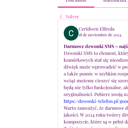
Volver
Ceridwen Elfreda
18 de noviembre de 2024
Darmowe dzwonki SMS – najśw
Dzwonki SMS to element, który
komórkowych stał się nieodzow
dźwięk może wprowadzić w pozy
a także pomóc w szybkim rozpo
wciąż możemy cieszyć się sze
będą nie tylko funkcjonalne, a
https://dzwonki-telefon.pl/go
Warto zauważyć, że darmowe d
jakości. W 2024 roku twórcy dź
kompozycje, które są w pełni 