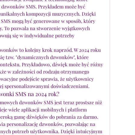
h dzwonków SMS. Przykładem może być 
 unikalnych kompozycji muzycznych. Dzięki 
ki SMS mogą być generowane w sposób, który 
y. To pozwala na stworzenie wyjątkowych 
wują się w indywidualne potrzeby 
wonków to kolejny krok naprzód. W 2024 roku 
ę tzw. "dynamicznych dzwonków", które 
kontekstu. Przykładowo, dźwięk może być różny 
akże w zależności od rodzaju otrzymanego 
wacyjne podejście sprawia, że użytkownicy 
ziej spersonalizowanymi doświadczeniami.
wonki SMS na 2024 rok?
mowych dzwonków SMS jest teraz prostsze niż 
eje wiele aplikacji mobilnych i platform 
szeroką gamę dźwięków do pobrania za darmo. 
wia personalizację dzwonków, pozwalając na 
nych potrzeb użytkownika. Dzięki intuicyjnym 