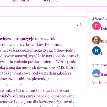
Miembr
Fal
ieższe propozycje na 2024 rok
Bia
 dla wielu użytkowników telefonów 
ną częścią codziennego życia. Odpowiedni 
Har
tywny nastrój, wyróżnić nas spośród innych, 
znaniu rodzaju powiadomienia. W 2024 roku 
cov
roką gamą darmowych dzwonków SMS, które 
le także wyjątkowe pod względem jakości i 
li 
oryginalności. Pobierz swoją najnowszą ulubioną piosenkę na 
Ver todo
od-luck-babe/
zwonki SMS nie muszą oznaczać niskiej 
więków oferują coraz bardziej dopracowane 
darmowe i dostępne dla każdego użytkownika. 