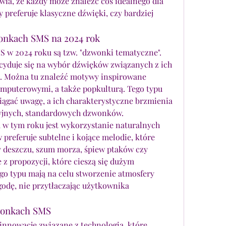
ia, że każdy może znaleźć coś idealnego dla 
y preferuje klasyczne dźwięki, czy bardziej 
nkach SMS na 2024 rok
w 2024 roku są tzw. "dzwonki tematyczne". 
yduje się na wybór dźwięków związanych z ich 
. Można tu znaleźć motywy inspirowane 
mputerowymi, a także popkulturą. Tego typu 
ągać uwagę, a ich charakterystyczne brzmienia 
cyjnych, standardowych dzwonków.
 tym roku jest wykorzystanie naturalnych 
referuje subtelne i kojące melodie, które 
 deszczu, szum morza, śpiew ptaków czy 
 z propozycji, które cieszą się dużym 
o typu mają na celu stworzenie atmosfery 
godę, nie przytłaczając użytkownika 
wonkach SMS
 innowacje związane z technologią, które 