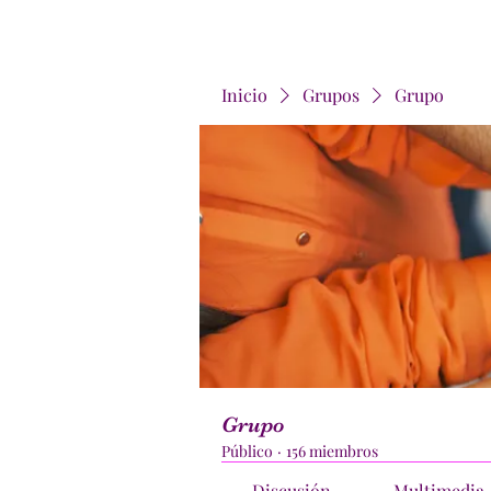
Inicio
Grupos
Grupo
Grupo
Público
·
156 miembros
Discusión
Multimedia