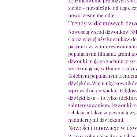
Zróżnicowanie propozycji spraw
siebie – niezależnie od tego, cz
nowoczesne melodie.
Trendy w darmowych dzwo
Nowością wśród dzwonków SMS 
Coraz więcej użytkowników dec
pasjami czy zainteresowaniami
popularnymi filmami, grami ko
dzwonki mają za zadanie przyci
wyróżniają się w tłumie trady
Kolejnym popularnym trendem w
dźwięków. Wielu użytkowników p
wprowadzają w spokój. Odgłosy
dźwięki lasu – to tylko niektóre
zainteresowaniem. Dzwonki teg
relaksu, a także zapewniają wy
nadmiernymi dźwiękami.
Nowości i innowacje w dz
W 2024 roku pojawiły się także