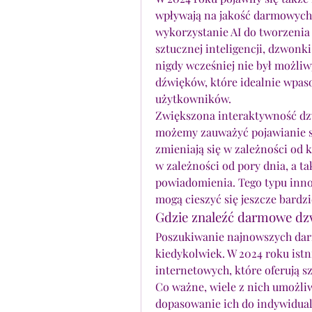
wpływają na jakość darmowyc
wykorzystanie AI do tworzenia
sztucznej inteligencji, dzwon
nigdy wcześniej nie był możliw
dźwięków, które idealnie wpaso
użytkowników.
Zwiększona interaktywność dz
możemy zauważyć pojawianie si
zmieniają się w zależności od 
w zależności od pory dnia, a t
powiadomienia. Tego typu inno
mogą cieszyć się jeszcze bard
Gdzie znaleźć darmowe dz
Poszukiwanie najnowszych dar
kiedykolwiek. W 2024 roku istni
internetowych, które oferują 
Co ważne, wiele z nich umożli
dopasowanie ich do indywidual