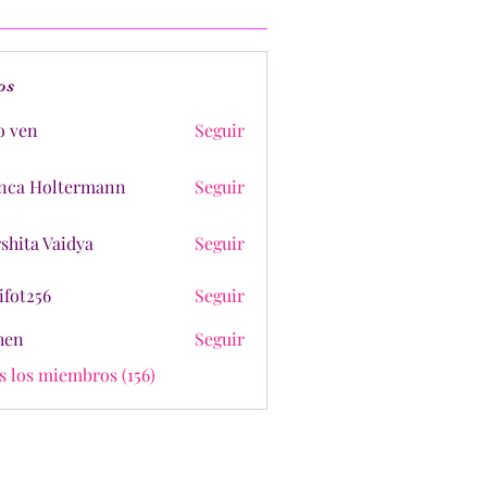
os
o ven
Seguir
nca Holtermann
Seguir
shita Vaidya
Seguir
ifot256
Seguir
shen
Seguir
s los miembros (156)