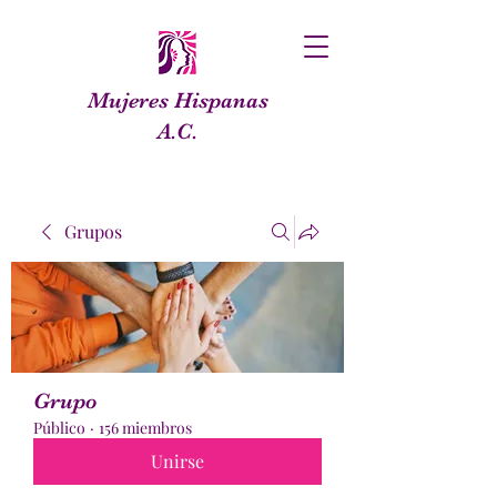
Mujeres Hispanas
A.C.
Grupos
Grupo
Público
·
156 miembros
Unirse