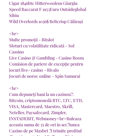
Cigar 1846btc Hitterwoolens Giurgiu 
Speed Baccarat F 1953Euro Outsideglobal 
Sibiu 
Wild Overlords 1036$ Beltcrisp Călărași 
<br>
Multe promoții - Bitslot
Sloturi cu volatilitate ridicată - Sol 
Cassino
Live Casino & Gambling - Casino Room
Comision de pariere de excepție pentru 
jocuri live- casino - Rivalo
Jocuri de noroc online - Spin Samurai
<br>
Cum depuneți bani la un cazinou?: 
Bitcoin, criptomonedă BTC, LTC, ETH, 
VISA, Mastercard, Maestro, Skrill, 
Neteller, Paysafecard, Zimpler, 
INSTADEBIT, Webmoney<br>Ruleaza 
aceasta suma de 35 de ori in sec?iunea 
Cazino de pe Maxbet ?i trimite profitul 