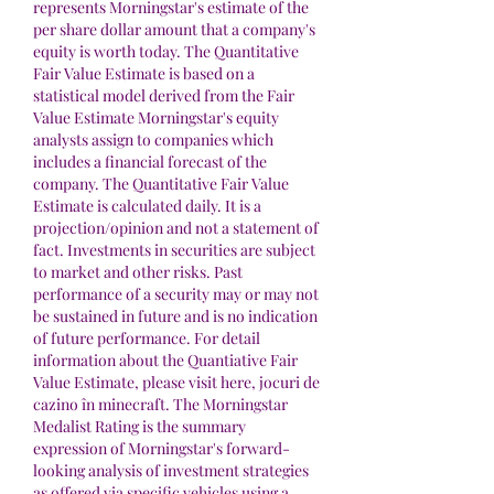
represents Morningstar's estimate of the 
per share dollar amount that a company's 
equity is worth today. The Quantitative 
Fair Value Estimate is based on a 
statistical model derived from the Fair 
Value Estimate Morningstar's equity 
analysts assign to companies which 
includes a financial forecast of the 
company. The Quantitative Fair Value 
Estimate is calculated daily. It is a 
projection/opinion and not a statement of 
fact. Investments in securities are subject 
to market and other risks. Past 
performance of a security may or may not 
be sustained in future and is no indication 
of future performance. For detail 
information about the Quantiative Fair 
Value Estimate, please visit here, jocuri de 
cazino în minecraft. The Morningstar 
Medalist Rating is the summary 
expression of Morningstar's forward-
looking analysis of investment strategies 
as offered via specific vehicles using a 