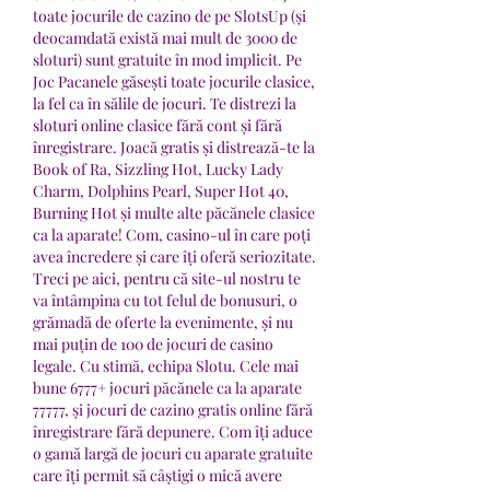
toate jocurile de cazino de pe SlotsUp (și 
deocamdată există mai mult de 3000 de 
sloturi) sunt gratuite în mod implicit. Pe 
Joc Pacanele găsești toate jocurile clasice, 
la fel ca în sălile de jocuri. Te distrezi la 
sloturi online clasice fără cont și fără 
înregistrare. Joacă gratis și distrează-te la 
Book of Ra, Sizzling Hot, Lucky Lady 
Charm, Dolphins Pearl, Super Hot 40, 
Burning Hot și multe alte păcănele clasice 
ca la aparate! Com, casino-ul în care poți 
avea încredere și care îți oferă seriozitate. 
Treci pe aici, pentru că site-ul nostru te 
va întâmpina cu tot felul de bonusuri, o 
grămadă de oferte la evenimente, și nu 
mai puțin de 100 de jocuri de casino 
legale. Cu stimă, echipa Slotu. Cele mai 
bune 6777+ jocuri păcănele ca la aparate 
77777, și jocuri de cazino gratis online fără 
înregistrare fără depunere. Com îți aduce 
o gamă largă de jocuri cu aparate gratuite 
care îți permit să câștigi o mică avere 