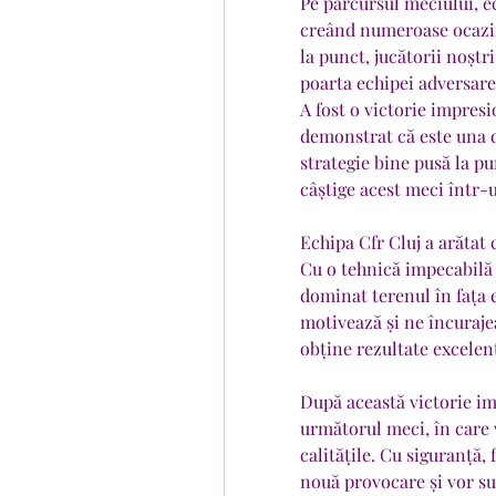
Pe parcursul meciului, ec
creând numeroase ocazii 
la punct, jucătorii noștr
poarta echipei adversare
A fost o victorie impresi
demonstrat că este una 
strategie bine pusă la pun
câștige acest meci într-
Echipa Cfr Cluj a arătat 
Cu o tehnică impecabilă ș
dominat terenul în fața e
motivează și ne încuraj
obține rezultate excelen
După această victorie im
următorul meci, în care 
calitățile. Cu siguranță, 
nouă provocare și vor su