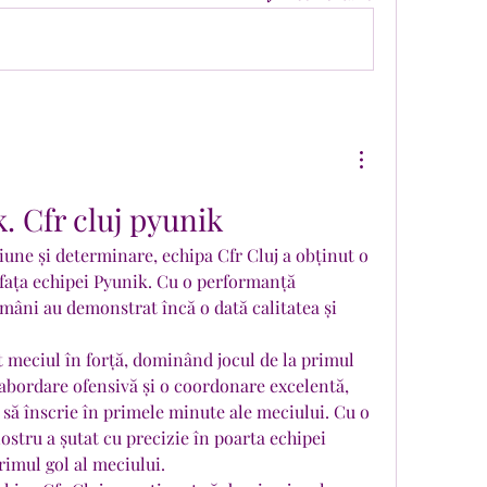
k. Cfr cluj pyunik
une și determinare, echipa Cfr Cluj a obținut o 
fața echipei Pyunik. Cu o performanță 
mâni au demonstrat încă o dată calitatea și 
t meciul în forță, dominând jocul de la primul 
o abordare ofensivă și o coordonare excelentă, 
t să înscrie în primele minute ale meciului. Cu o 
ostru a șutat cu precizie în poarta echipei 
rimul gol al meciului.