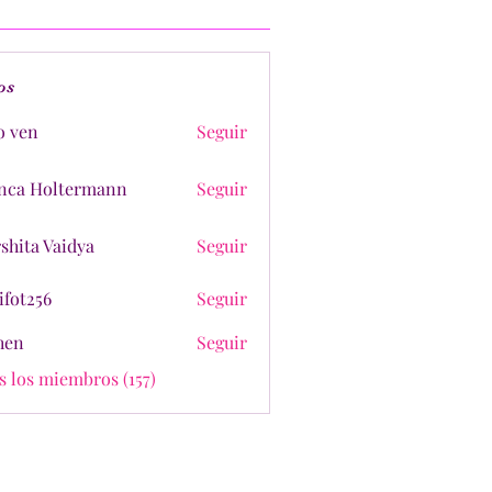
os
o ven
Seguir
nca Holtermann
Seguir
shita Vaidya
Seguir
ifot256
Seguir
shen
Seguir
s los miembros (157)