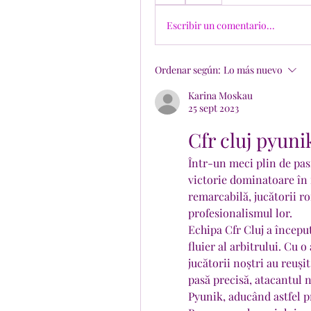
Escribir un comentario...
Ordenar según:
Lo más nuevo
Karina Moskau
25 sept 2023
Cfr cluj pyuni
Într-un meci plin de pasi
victorie dominatoare în 
remarcabilă, jucătorii ro
profesionalismul lor.
Echipa Cfr Cluj a începu
fluier al arbitrului. Cu 
jucătorii noștri au reuși
pasă precisă, atacantul n
Pyunik, aducând astfel p