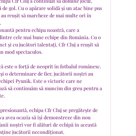
hipa Cfr Cluj a continuat să domine jocul, 
de gol. Cu o apărare solidă și un atac bine pus 
i au reușit să marcheze de mai multe ori în 
.
onantă pentru echipa noastră, care a 
dintre cele mai bune echipe din România. Cu o 
ct și cu jucători talentați, Cfr Cluj a reușit să 
un mod spectaculos.
că este o forță de neoprit în fotbalul românesc. 
i o determinare de fier, jucătorii noștri au 
chipei Pyunik. Este o victorie care ne 
ează să continuăm să muncim din greu pentru a 
te.
presionantă, echipa Cfr Cluj se pregătește de 
va avea ocazia să își demonstreze din nou 
fanii noștri vor fi alături de echipă în această 
sține jucătorii necondiționat.