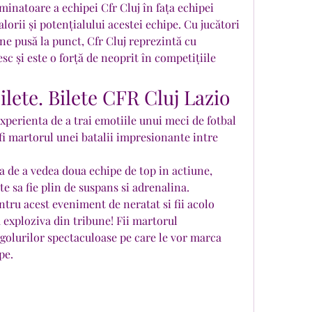
minatoare a echipei Cfr Cluj în fața echipei 
lorii și potențialului acestei echipe. Cu jucători 
ine pusă la punct, Cfr Cluj reprezintă cu 
 și este o forță de neoprit în competițiile 
bilete. Bilete CFR Cluj Lazio
xperienta de a trai emotiile unui meci de fotbal 
fi martorul unei batalii impresionante intre 
a de a vedea doua echipe de top in actiune, 
e sa fie plin de suspans si adrenalina.
ru acest eveniment de neratat si fii acolo 
 exploziva din tribune! Fii martorul 
olurilor spectaculoase pe care le vor marca 
pe.