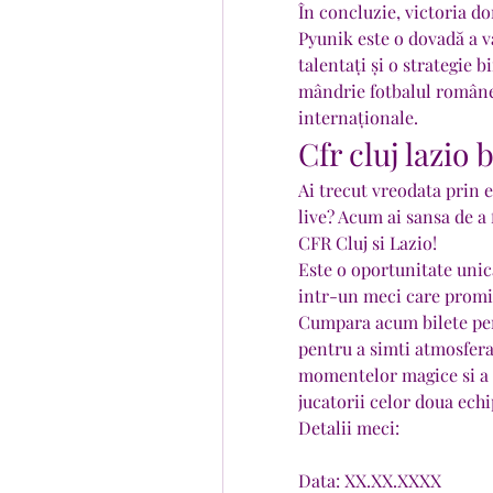
În concluzie, victoria do
Pyunik este o dovadă a va
talentați și o strategie b
mândrie fotbalul românesc
internaționale.
Cfr cluj lazio 
Ai trecut vreodata prin e
live? Acum ai sansa de a 
CFR Cluj si Lazio!
Este o oportunitate unic
intr-un meci care promit
Cumpara acum bilete pent
pentru a simti atmosfera
momentelor magice si a g
jucatorii celor doua echi
Detalii meci:
Data: XX.XX.XXXX