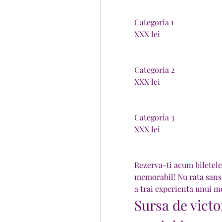
Categoria 1
XXX lei
Categoria 2
XXX lei
Categoria 3
XXX lei
Rezerva-ti acum biletele 
memorabil! Nu rata sansa
a trai experienta unui me
Sursa de victo