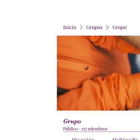
Inicio
Grupos
Grupo
Grupo
Público
·
157 miembros
Discusión
Multimedia