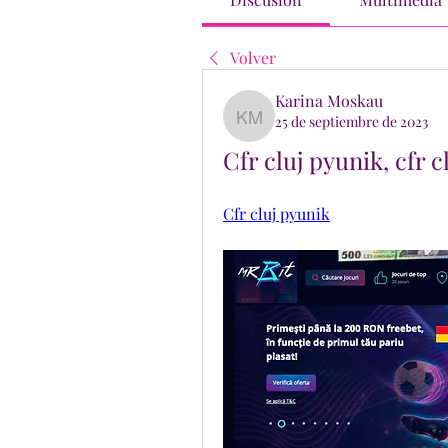
Volver
Karina Moskau
25 de septiembre de 2023
Karina Moskau
Cfr cluj pyunik, cfr cl
Cfr cluj pyunik