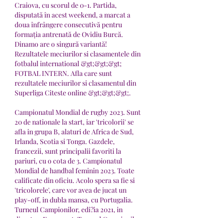
Craiova, cu scorul de 0-1. Partida, 
disputată în acest weekend, a marcat a 
doua înfrângere consecutivă pentru 
formația antrenată de Ovidiu Burcă. 
Dinamo are o singură variantă! 
Rezultatele meciurilor si clasamentele din 
fotbalul international &gt;&gt;&gt; 
FOTBAL INTERN. Afla care sunt 
rezultatele meciurilor si clasamentul din 
Superliga Citeste online &gt;&gt;&gt;. 
Campionatul Mondial de rugby 2023. Sunt 
20 de nationale la start, iar 'tricolorii' se 
afla in grupa B, alaturi de Africa de Sud, 
Irlanda, Scotia si Tonga. Gazdele, 
francezii, sunt principalii favoriti la 
pariuri, cu o cota de 3. Campionatul 
Mondial de handbal feminin 2023. Toate 
calificate din oficiu. Acolo spera sa fie si 
'tricolorele', care vor avea de jucat un 
play-off, in dubla mansa, cu Portugalia. 
Turneul Campionilor, edi?ia 2021, in 