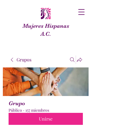
Mujeres Hispanas
A.C.
Grupos
Grupo
Público
·
157 miembros
Unirse