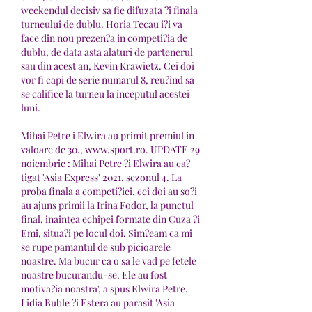
weekendul decisiv sa fie difuzata ?i finala 
turneului de dublu. Horia Tecau i?i va 
face din nou prezen?a in competi?ia de 
dublu, de data asta alaturi de partenerul 
sau din acest an, Kevin Krawietz. Cei doi 
vor fi capi de serie numarul 8, reu?ind sa 
se califice la turneu la inceputul acestei 
luni.
Mihai Petre i Elwira au primit premiul in 
valoare de 30., www.sport.ro. UPDATE 29 
noiembrie : Mihai Petre ?i Elwira au ca?
tigat 'Asia Express' 2021, sezonul 4. La 
proba finala a competi?iei, cei doi au so?i 
au ajuns primii la Irina Fodor, la punctul 
final, inaintea echipei formate din Cuza ?i 
Emi, situa?i pe locul doi. Sim?eam ca mi 
se rupe pamantul de sub picioarele 
noastre. Ma bucur ca o sa le vad pe fetele 
noastre bucurandu-se. Ele au fost 
motiva?ia noastra', a spus Elwira Petre. 
Lidia Buble ?i Estera au parasit 'Asia 