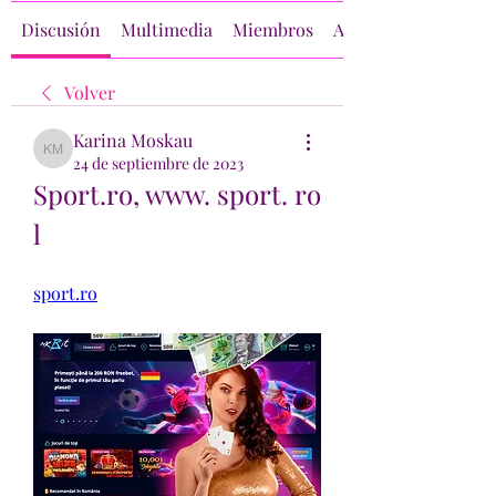
Discusión
Multimedia
Miembros
Acerca de
Volver
Karina Moskau
Karina Moskau
24 de septiembre de 2023
Sport.ro, www. sport. ro 
l
sport.ro