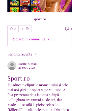
sport.ro
1
0
Rédigez un commentaire...
Les plus récents
Karina Moskau
24 sept. 2023
Sport.ro
 Îți aducem clipurile momentului și cele 
mai noi știri din sport și pe Youtube. A 
fost prezentat deja la noua echipă. 
Bellingham are numai 20 de ani, dar 
Madridul se află la picioarele sale. 
”Killerul” din ultimele minute. Dinamo a 