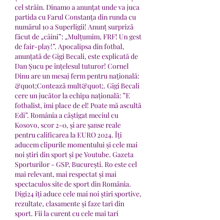
cel străin. Dinamo a anunțat unde va juca 
partida cu Farul Constanța din runda cu 
numărul 10 a Superligii! Anunț surpriză 
făcut de „câini”: „Mulțumim, FRF! Un gest 
de fair-play!”. Apocalipsa din fotbal, 
anunțată de Gigi Becali, este explicată de 
Dan Șucu pe înțelesul tuturor! Cornel 
Dinu are un mesaj ferm pentru națională: 
&quot;Contează mult&quot;. Gigi Becali 
cere un jucător la echipa națională: ”E 
fotbalist, îmi place de el! Poate mă ascultă 
Edi”. România a câștigat meciul cu 
Kosovo, scor 2-0, și are șanse reale 
pentru calificarea la EURO 2024. Îți 
aducem clipurile momentului și cele mai 
noi știri din sport și pe Youtube. Gazeta 
Sporturilor - GSP, București. Ro este cel 
mai relevant, mai respectat și mai 
spectaculos site de sport din România. 
Digi24 îți aduce cele mai noi știri sportive, 
rezultate, clasamente și faze tari din 
sport. Fii la curent cu cele mai tari 