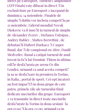
direct pe Eurosport. Turneul Campionilor 
(ATP Finals) este difuzat in direct ?i in 
exclusivitate pe Eurosport 2 incepand de 
duminica, 14 noiembrie. Finalele de 
simplu ?i dublu vor incheia competi?ia pe 
21 noiembrie. Liderul mondial Novak 
Djokovic va fi inso?it in turneul de simplu 
de Alexander Zverev , Stefanos Tsitsipas , 
Andrey Rublev , Matteo Berrettini , de 
debutan?ii Hubert Hurkacz ?i Casper 
Ruud, dar ?i de campionul en-titre, Daniil 
Medvedev. Rusul a catigat turneul de anul 
trecut in fa?a lui Dominic Thiem in ultima 
edi?ie desfa?urata pe arena O2 din 
Londra, urmand ca anul acesta competi?
ia sa se desfa?oare in premiera la Torino, 
in Italia., portal de sport. Cei opt jucatori 
au fost impar?i?i in doua grupe de cate 
patru, primele zile ale turneului fiind 
dedicate meciurilor din grupe. Eurosport 
2 va transmite in direct toate meciurile 
desfa?urate la Torino in doua sesiuni ' la 
ora 15:00 ?i la ora 22:00, urmand ca in 