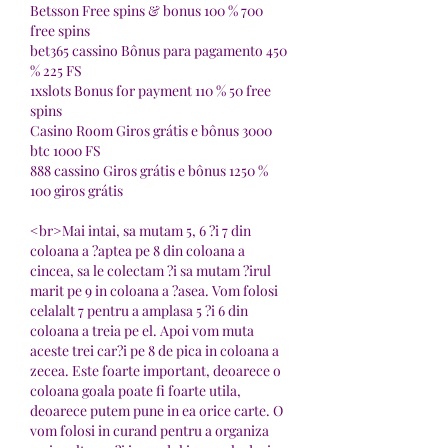
Betsson Free spins & bonus 100 % 700 
free spins
bet365 cassino Bônus para pagamento 450 
% 225 FS
1xslots Bonus for payment 110 % 50 free 
spins
Casino Room Giros grátis e bônus 3000 
btc 1000 FS
888 cassino Giros grátis e bônus 1250 % 
100 giros grátis
<br>Mai intai, sa mutam 5, 6 ?i 7 din 
coloana a ?aptea pe 8 din coloana a 
cincea, sa le colectam ?i sa mutam ?irul 
marit pe 9 in coloana a ?asea. Vom folosi 
celalalt 7 pentru a amplasa 5 ?i 6 din 
coloana a treia pe el. Apoi vom muta 
aceste trei car?i pe 8 de pica in coloana a 
zecea. Este foarte important, deoarece o 
coloana goala poate fi foarte utila, 
deoarece putem pune in ea orice carte. O 
vom folosi in curand pentru a organiza 