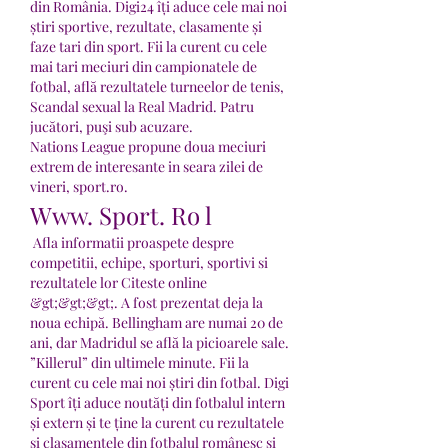
din România. Digi24 îți aduce cele mai noi 
știri sportive, rezultate, clasamente și 
faze tari din sport. Fii la curent cu cele 
mai tari meciuri din campionatele de 
fotbal, află rezultatele turneelor de tenis, 
Scandal sexual la Real Madrid. Patru 
jucători, puşi sub acuzare. 
Nations League propune doua meciuri 
extrem de interesante in seara zilei de 
vineri, sport.ro.
Www. Sport. Ro l
 Afla informatii proaspete despre 
competitii, echipe, sporturi, sportivi si 
rezultatele lor Citeste online 
&gt;&gt;&gt;. A fost prezentat deja la 
noua echipă. Bellingham are numai 20 de 
ani, dar Madridul se află la picioarele sale. 
”Killerul” din ultimele minute. Fii la 
curent cu cele mai noi știri din fotbal. Digi 
Sport îți aduce noutăți din fotbalul intern 
și extern și te ține la curent cu rezultatele 
și clasamentele din fotbalul românesc și 