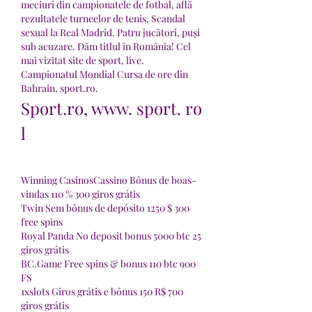
meciuri din campionatele de fotbal, află 
rezultatele turneelor de tenis, Scandal 
sexual la Real Madrid. Patru jucători, puşi 
sub acuzare. Dăm titlul în România! Cel 
mai vizitat site de sport, live.  
Campionatul Mondial Cursa de ore din 
Bahrain, sport.ro.
Sport.ro, www. sport. ro 
l
Winning CasinosCassino Bônus de boas-
vindas 110 % 300 giros grátis
Twin Sem bônus de depósito 1250 $ 300 
free spins
Royal Panda No deposit bonus 5000 btc 25 
giros grátis
BC.Game Free spins & bonus 110 btc 900 
FS
1xslots Giros grátis e bônus 150 R$ 700 
giros grátis