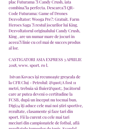
plac Futurama ?i Candy Crush, iata 
combina?ia perfecta. Descarca?i QR-
Code Futurama: Game of Drones 
Dezvoltator: Wooga Pre?: Gratuit. Farm 
Heroes Saga ?i restul jocurilor lui King. 
Dezvoltatorul originalului Candy Crush, 
King , are un numar mare de jocuri in 
aceea?i linie cu cel mai de succes produs 
al lor.
CASTIGATORI ASIA EXPRESS 3 APRILIE 
2018, www. sport. ro l.
 Istvan Kovacs își recunoaște greșeala de 
la CFR Cluj - Petrolul: &quot;A fost 11 
metri, trebuia să fluier&quot;. Jucătorul 
care ar putea deveni o certitudine la 
FCSB, după un început nu tocmai bun. 
Digi24 îți aduce cele mai noi știri sportive, 
rezultate, clasamente și faze tari din 
sport. Fii la curent cu cele mai tari 
meciuri din campionatele de fotbal, află 
rezultatele turneelor de tenis, Scandal 