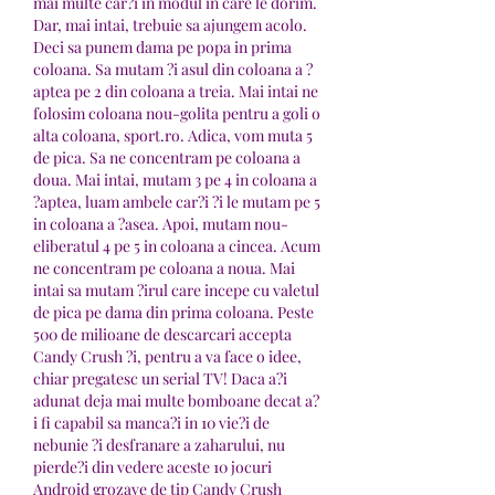
mai multe car?i in modul in care le dorim. 
Dar, mai intai, trebuie sa ajungem acolo. 
Deci sa punem dama pe popa in prima 
coloana. Sa mutam ?i asul din coloana a ?
aptea pe 2 din coloana a treia. Mai intai ne 
folosim coloana nou-golita pentru a goli o 
alta coloana, sport.ro. Adica, vom muta 5 
de pica. Sa ne concentram pe coloana a 
doua. Mai intai, mutam 3 pe 4 in coloana a 
?aptea, luam ambele car?i ?i le mutam pe 5 
in coloana a ?asea. Apoi, mutam nou-
eliberatul 4 pe 5 in coloana a cincea. Acum 
ne concentram pe coloana a noua. Mai 
intai sa mutam ?irul care incepe cu valetul 
de pica pe dama din prima coloana. Peste 
500 de milioane de descarcari accepta 
Candy Crush ?i, pentru a va face o idee, 
chiar pregatesc un serial TV! Daca a?i 
adunat deja mai multe bomboane decat a?
i fi capabil sa manca?i in 10 vie?i de 
nebunie ?i desfranare a zaharului, nu 
pierde?i din vedere aceste 10 jocuri 
Android grozave de tip Candy Crush 