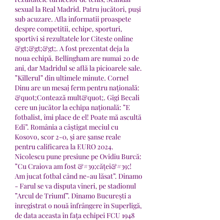
sexual la Real Madrid. Patru jucători, puşi 
sub acuzare. Afla informatii proaspete 
despre competitii, echipe, sporturi, 
sportivi si rezultatele lor Citeste online 
&gt;&gt;&gt;. A fost prezentat deja la 
noua echipă. Bellingham are numai 20 de 
ani, dar Madridul se află la picioarele sale. 
”Killerul” din ultimele minute. Cornel 
Dinu are un mesaj ferm pentru națională: 
&quot;Contează mult&quot;. Gigi Becali 
cere un jucător la echipa națională: ”E 
fotbalist, îmi place de el! Poate mă ascultă 
Edi”. România a câștigat meciul cu 
Kosovo, scor 2-0, și are șanse reale 
pentru calificarea la EURO 2024. 
Nicolescu pune presiune pe Ovidiu Burcă: 
”Cu Craiova am fost &#39;căței&#39;! 
Am jucat fotbal când ne-au lăsat”. Dinamo 
- Farul se va disputa vineri, pe stadionul 
”Arcul de Triumf”. Dinamo București a 
înregistrat o nouă înfrângere în Superligă, 
de data aceasta în fața echipei FCU 1948 