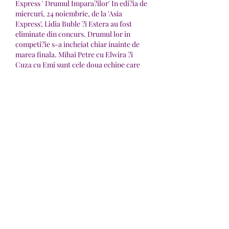
Express ' Drumul Impara?ilor' In edi?ia de 
miercuri, 24 noiembrie, de la 'Asia 
Express', Lidia Buble ?i Estera au fost 
eliminate din concurs. Drumul lor in 
competi?ie s-a incheiat chiar inainte de 
marea finala. Mihai Petre cu Elwira ?i 
Cuza cu Emi sunt cele doua echipe care 
au ramas la 'Asia Express' ?i se lupta 
pentru marele premiu de 30. Permise de 
conducere false, vandute pe Facebook cu 
cateva sute de euro: 'Serviciul nostru este 
legal'.
Singura modalitate de a tria in mediul 
online este sa folosi?i op?iunea de anulare 
a ultimei mutari., i. Jucatorii care iau in 
serios jocul de Solitaire nu ar face acest 
lucru niciodata, dar din moment ce nu 
juca?i pe bani sau impotriva altor 
jucatori, ce poate fi gre?it? Stem un atac 
zombie pe Android ta! Gata de a sol dvs, i. 
Cum se scriu numerele de la 1 la 10, 50, 
100, 1000 in limba spaniola, . Numerele in 