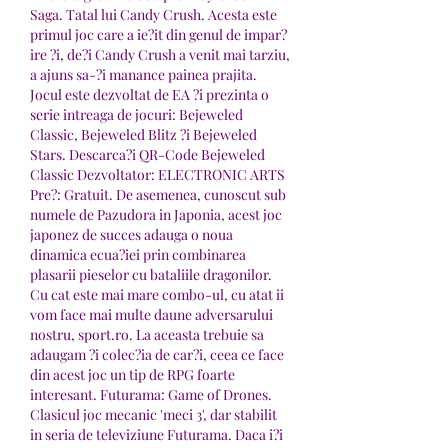
Saga. Tatal lui Candy Crush. Acesta este 
primul joc care a ie?it din genul de impar?
ire ?i, de?i Candy Crush a venit mai tarziu, 
a ajuns sa-?i manance painea prajita. 
Jocul este dezvoltat de EA ?i prezinta o 
serie intreaga de jocuri: Bejeweled 
Classic, Bejeweled Blitz ?i Bejeweled 
Stars. Descarca?i QR-Code Bejeweled 
Classic Dezvoltator: ELECTRONIC ARTS 
Pre?: Gratuit. De asemenea, cunoscut sub 
numele de Pazudora in Japonia, acest joc 
japonez de succes adauga o noua 
dinamica ecua?iei prin combinarea 
plasarii pieselor cu bataliile dragonilor. 
Cu cat este mai mare combo-ul, cu atat ii 
vom face mai multe daune adversarului 
nostru, sport.ro. La aceasta trebuie sa 
adaugam ?i colec?ia de car?i, ceea ce face 
din acest joc un tip de RPG foarte 
interesant. Futurama: Game of Drones. 
Clasicul joc mecanic 'meci 3', dar stabilit 
in seria de televiziune Futurama. Daca i?i 