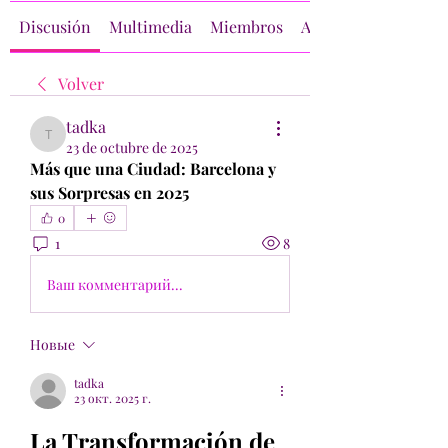
Discusión
Multimedia
Miembros
Acerca de
Volver
tadka
tadka
23 de octubre de 2025
Más que una Ciudad: Barcelona y 
sus Sorpresas en 2025
0
1
8
Ваш комментарий...
Новые
tadka
23 окт. 2025 г.
La Transformación de 