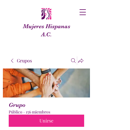
Mujeres Hispanas
A.C.
Grupos
Grupo
Público
·
156 miembros
Unirse