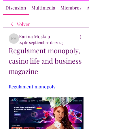
Discusión
Multimedia
Miembros
Acerca de
Volver
Karina Moskau
Karina Moskau
24 de septiembre de 2023
Regulament monopoly, 
casino life and business 
magazine
Regulament monopoly