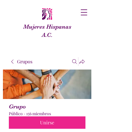
Mujeres Hispanas
A.C.
Grupos
Grupo
Público
·
156 miembros
Unirse