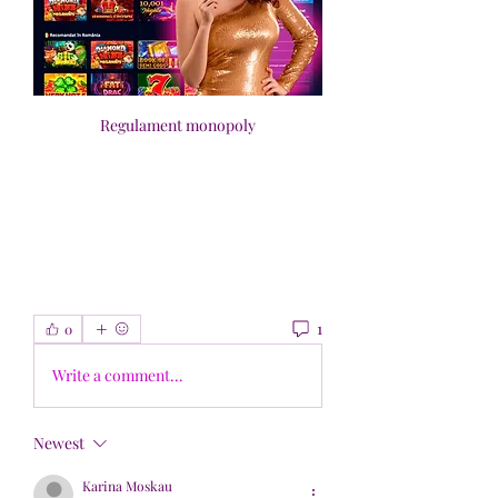
Regulament monopoly
1
0
Write a comment...
Newest
Karina Moskau