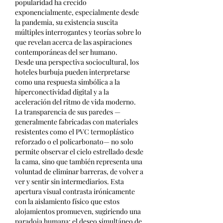
popularidad ha crecido 
exponencialmente, especialmente desde 
la pandemia, su existencia suscita 
múltiples interrogantes y teorías sobre lo 
que revelan acerca de las aspiraciones 
contemporáneas del ser humano.
Desde una perspectiva sociocultural, los 
hoteles burbuja pueden interpretarse 
como una respuesta simbólica a la 
hiperconectividad digital y a la 
aceleración del ritmo de vida moderno. 
La transparencia de sus paredes —
generalmente fabricadas con materiales 
resistentes como el PVC termoplástico 
reforzado o el policarbonato— no solo 
permite observar el cielo estrellado desde 
la cama, sino que también representa una 
voluntad de eliminar barreras, de volver a 
ver y sentir sin intermediarios. Esta 
apertura visual contrasta irónicamente 
con la aislamiento físico que estos 
alojamientos promueven, sugiriendo una 
paradoja humana: el deseo simultáneo de 