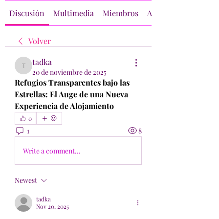
Discusión
Multimedia
Miembros
Acerca de
Volver
tadka
tadka
20 de noviembre de 2025
Refugios Transparentes bajo las 
Estrellas: El Auge de una Nueva 
Experiencia de Alojamiento
0
1
8
Write a comment...
Newest
tadka
Nov 20, 2025