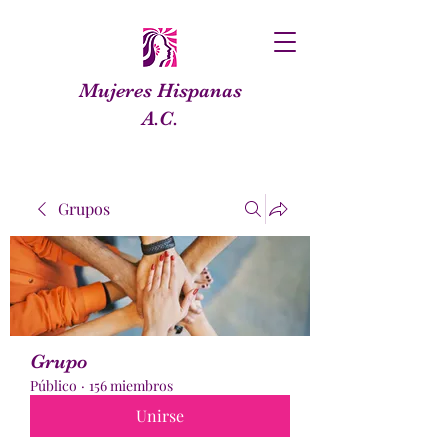
Mujeres Hispanas
A.C.
Grupos
Grupo
Público
·
156 miembros
Unirse