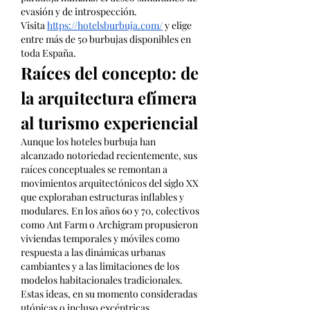
evasión y de introspección.
Visita 
https://hotelsburbuja.com/
 y elige 
entre más de 50 burbujas disponibles en 
toda España.
Raíces del concepto: de 
la arquitectura efímera 
al turismo experiencial
Aunque los hoteles burbuja han 
alcanzado notoriedad recientemente, sus 
raíces conceptuales se remontan a 
movimientos arquitectónicos del siglo XX 
que exploraban estructuras inflables y 
modulares. En los años 60 y 70, colectivos 
como Ant Farm o Archigram propusieron 
viviendas temporales y móviles como 
respuesta a las dinámicas urbanas 
cambiantes y a las limitaciones de los 
modelos habitacionales tradicionales. 
Estas ideas, en su momento consideradas 
utópicas o incluso excéntricas, 