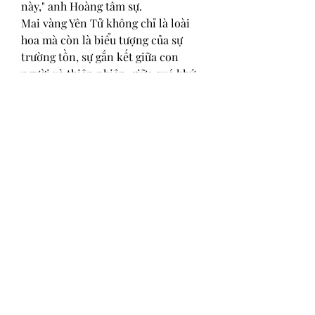
này," anh Hoàng tâm sự.
Mai vàng Yên Tử không chỉ là loài 
hoa mà còn là biểu tượng của sự 
trường tồn, sự gắn kết giữa con 
người và thiên nhiên, giữa quá khứ 
và hiện tại. Vẻ đẹp khiêm nhường 
nhưng đầy tinh tế của nó mãi là 
niềm tự hào của núi rừng Yên Tử và 
người dân Quảng Ninh. Các bạn có 
thể tham khảo thêm về 
Top 7 vườn 
mai vàng lớn đẹp nhất Việt Nam 
2025
0
0
3
撰寫留言......