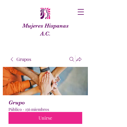
Mujeres Hispanas
A.C.
Grupos
Grupo
Público
·
156 miembros
Unirse