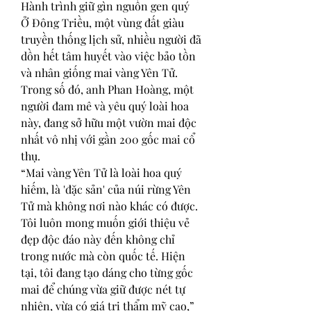
Hành trình giữ gìn nguồn gen quý
Ở Đông Triều, một vùng đất giàu 
truyền thống lịch sử, nhiều người đã 
dồn hết tâm huyết vào việc bảo tồn 
và nhân giống mai vàng Yên Tử. 
Trong số đó, anh Phan Hoàng, một 
người đam mê và yêu quý loài hoa 
này, đang sở hữu một vườn mai độc 
nhất vô nhị với gần 200 gốc mai cổ 
thụ.
“Mai vàng Yên Tử là loài hoa quý 
hiếm, là 'đặc sản' của núi rừng Yên 
Tử mà không nơi nào khác có được. 
Tôi luôn mong muốn giới thiệu vẻ 
đẹp độc đáo này đến không chỉ 
trong nước mà còn quốc tế. Hiện 
tại, tôi đang tạo dáng cho từng gốc 
mai để chúng vừa giữ được nét tự 
nhiên, vừa có giá trị thẩm mỹ cao,” 