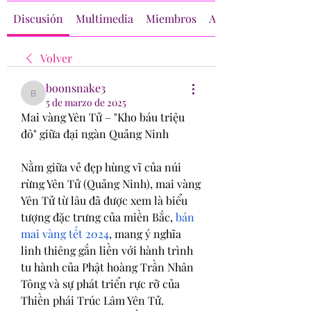
Discusión
Multimedia
Miembros
Acerca de
Volver
boonsnake3
boonsnake3
5 de marzo de 2025
Mai vàng Yên Tử – "Kho báu triệu 
đô" giữa đại ngàn Quảng Ninh
Nằm giữa vẻ đẹp hùng vĩ của núi 
rừng Yên Tử (Quảng Ninh), mai vàng 
Yên Tử từ lâu đã được xem là biểu 
tượng đặc trưng của miền Bắc, 
bán 
mai vàng tết 2024
, mang ý nghĩa 
linh thiêng gắn liền với hành trình 
tu hành của Phật hoàng Trần Nhân 
Tông và sự phát triển rực rỡ của 
Thiền phái Trúc Lâm Yên Tử.