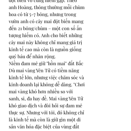
đột biến vô cùng hiếm gặp. Theo 
anh Hoàng, thông thường mỗi chùm 
hoa có từ 5-7 bông, nhưng trong 
vườn anh có cây mai đột biến mang 
đến 21 bông/chùm – một con số ấn 
tượng hiếm có. Anh cho biết những 
cây mai này không chỉ mang giá trị 
kinh tế cao mà còn là nguồn giống 
quý báu để nhân rộng.
Niềm đam mê giữ "hồn mai" đất Bắc
Dù mai vàng Yên Tử có tiềm năng 
kinh tế lớn, nhưng việc chăm sóc và 
kinh doanh lại không dễ dàng. "Chơi 
mai vàng khó hơn nhiều so với 
sanh, si, đa hay đề. Mai vàng Yên Tử 
khó giao dịch và đòi hỏi sự đam mê 
thực sự. Nhưng với tôi, đó không chỉ 
là kinh tế mà còn là giữ gìn một di 
sản văn hóa đặc biệt của vùng đất 