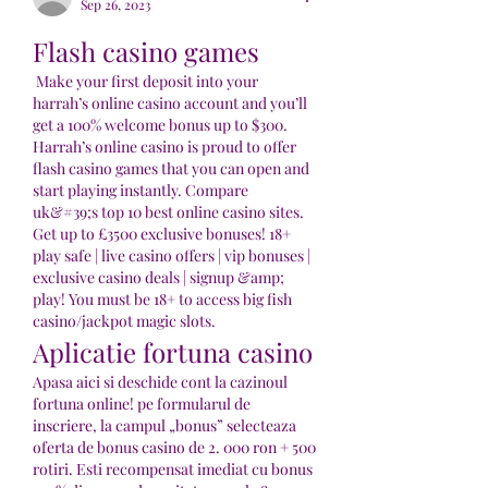
Sep 26, 2023
Flash casino games
 Make your first deposit into your 
harrah’s online casino account and you’ll 
get a 100% welcome bonus up to $300. 
Harrah’s online casino is proud to offer 
flash casino games that you can open and 
start playing instantly. Compare 
uk&#39;s top 10 best online casino sites. 
Get up to £3500 exclusive bonuses! 18+ 
play safe | live casino offers | vip bonuses | 
exclusive casino deals | signup &amp; 
play! You must be 18+ to access big fish 
casino/jackpot magic slots. 
Aplicatie fortuna casino
Apasa aici si deschide cont la cazinoul 
fortuna online! pe formularul de 
inscriere, la campul „bonus” selecteaza 
oferta de bonus casino de 2. 000 ron + 500 
rotiri. Esti recompensat imediat cu bonus 