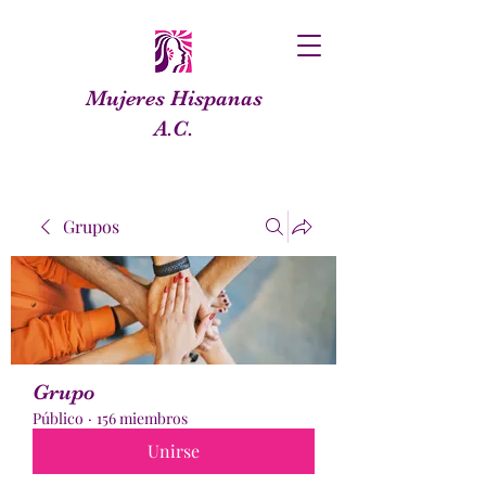
Mujeres Hispanas
A.C.
Grupos
Grupo
Público
·
156 miembros
Unirse