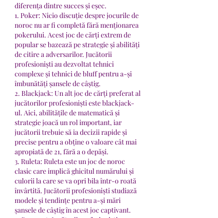
diferența dintre succes și eșec.
1. Poker: Nicio discuție despre jocurile de 
noroc nu ar fi completă fără menționarea 
pokerului. Acest joc de cărți extrem de 
popular se bazează pe strategie și abilități 
de citire a adversarilor. Jucătorii 
profesioniști au dezvoltat tehnici 
complexe și tehnici de bluff pentru a-și 
îmbunătăți șansele de câștig.
2. Blackjack: Un alt joc de cărți preferat al 
jucătorilor profesioniști este blackjack-
ul. Aici, abilitățile de matematică și 
strategie joacă un rol important, iar 
jucătorii trebuie să ia decizii rapide și 
precise pentru a obține o valoare cât mai 
apropiată de 21, fără a o depăși.
3. Ruleta: Ruleta este un joc de noroc 
clasic care implică ghicitul numărului și 
culorii la care se va opri bila într-o roată 
învârtită. Jucătorii profesioniști studiază 
modele și tendințe pentru a-și mări 
șansele de câștig în acest joc captivant.