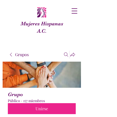
Mujeres Hispanas
A.C.
Grupos
Grupo
Público
·
157 miembros
Unirse