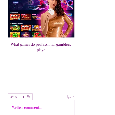
What games do professional gamblers 
play.1
1
0
Write a comment...