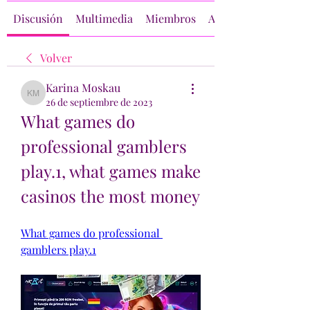
Discusión
Multimedia
Miembros
Acerca de
Volver
Karina Moskau
Karina Moskau
26 de septiembre de 2023
What games do 
professional gamblers 
play.1, what games make 
casinos the most money
What games do professional 
gamblers play.1