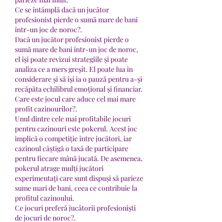
Ce se întâmplă dacă un jucător 
profesionist pierde o sumă mare de bani 
într-un joc de noroc?.
Dacă un jucător profesionist pierde o 
sumă mare de bani într-un joc de noroc, 
el își poate revizui strategiile și poate 
analiza ce a mers greșit. El poate lua în 
considerare și să își ia o pauză pentru a-și 
recăpăta echilibrul emoțional și financiar.
Care este jocul care aduce cel mai mare 
profit cazinourilor?.
Unul dintre cele mai profitabile jocuri 
pentru cazinouri este pokerul. Acest joc 
implică o competiție între jucători, iar 
cazinoul câștigă o taxă de participare 
pentru fiecare mână jucată. De asemenea, 
pokerul atrage mulți jucători 
experimentați care sunt dispuși să parieze 
sume mari de bani, ceea ce contribuie la 
profitul cazinoului.
Ce jocuri preferă jucătorii profesioniști 
de jocuri de noroc?.