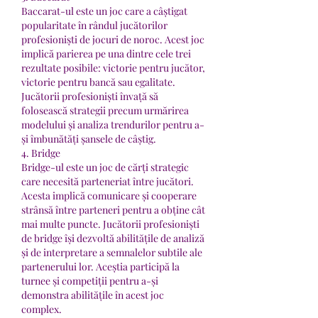
Baccarat-ul este un joc care a câștigat 
popularitate în rândul jucătorilor 
profesioniști de jocuri de noroc. Acest joc 
implică parierea pe una dintre cele trei 
rezultate posibile: victorie pentru jucător, 
victorie pentru bancă sau egalitate. 
Jucătorii profesioniști învață să 
folosească strategii precum urmărirea 
modelului și analiza trendurilor pentru a-
și îmbunătăți șansele de câștig.
4. Bridge
Bridge-ul este un joc de cărți strategic 
care necesită parteneriat între jucători. 
Acesta implică comunicare și cooperare 
strânsă între parteneri pentru a obține cât 
mai multe puncte. Jucătorii profesioniști 
de bridge își dezvoltă abilitățile de analiză 
și de interpretare a semnalelor subtile ale 
partenerului lor. Aceștia participă la 
turnee și competiții pentru a-și 
demonstra abilitățile în acest joc 
complex.