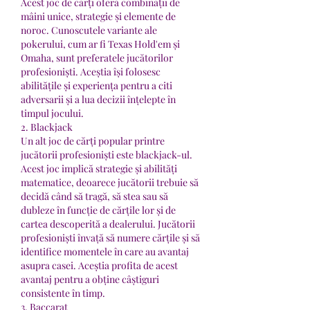
Acest joc de cărți oferă combinații de 
mâini unice, strategie și elemente de 
noroc. Cunoscutele variante ale 
pokerului, cum ar fi Texas Hold'em și 
Omaha, sunt preferatele jucătorilor 
profesioniști. Aceștia își folosesc 
abilitățile și experiența pentru a citi 
adversarii și a lua decizii înțelepte în 
timpul jocului.
2. Blackjack
Un alt joc de cărți popular printre 
jucătorii profesioniști este blackjack-ul. 
Acest joc implică strategie și abilități 
matematice, deoarece jucătorii trebuie să 
decidă când să tragă, să stea sau să 
dubleze în funcție de cărțile lor și de 
cartea descoperită a dealerului. Jucătorii 
profesioniști învață să numere cărțile și să 
identifice momentele în care au avantaj 
asupra casei. Aceștia profita de acest 
avantaj pentru a obține câștiguri 
consistente în timp.
3. Baccarat