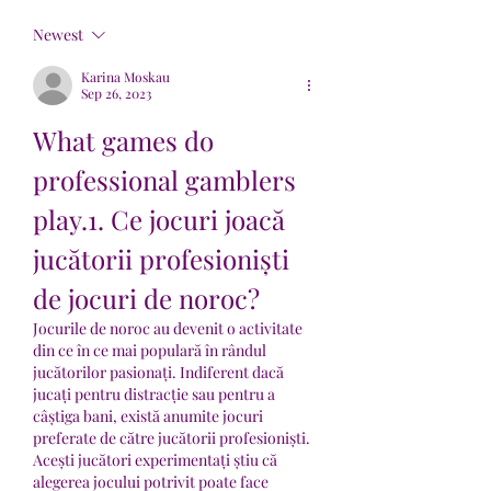
Newest
Karina Moskau
Sep 26, 2023
What games do 
professional gamblers 
play.1. Ce jocuri joacă 
jucătorii profesioniști 
de jocuri de noroc?
Jocurile de noroc au devenit o activitate 
din ce în ce mai populară în rândul 
jucătorilor pasionați. Indiferent dacă 
jucați pentru distracție sau pentru a 
câștiga bani, există anumite jocuri 
preferate de către jucătorii profesioniști. 
Acești jucători experimentați știu că 
alegerea jocului potrivit poate face 