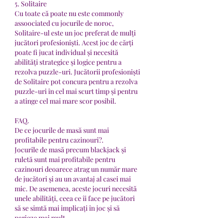
5. Solitaire
Cu toate că poate nu este commonly 
assoociated cu jocurile de noroc, 
Solitaire-ul este un joc preferat de mulți 
jucători profesioniști. Acest joc de cărți 
poate fi jucat individual și necesită 
abilități strategice și logice pentru a 
rezolva puzzle-uri. Jucătorii profesioniști 
de Solitaire pot concura pentru a rezolva 
puzzle-uri în cel mai scurt timp și pentru 
a atinge cel mai mare scor posibil.
FAQ.
De ce jocurile de masă sunt mai 
profitabile pentru cazinouri?.
Jocurile de masă precum blackjack și 
ruletă sunt mai profitabile pentru 
cazinouri deoarece atrag un număr mare 
de jucători și au un avantaj al casei mai 
mic. De asemenea, aceste jocuri necesită 
unele abilități, ceea ce îi face pe jucători 
să se simtă mai implicați în joc și să 
parieze mai mult.