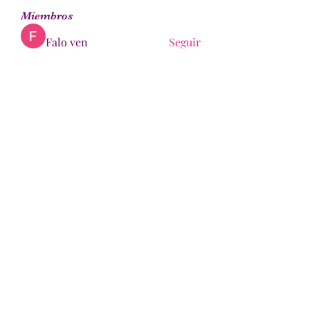
Miembros
Falo ven
Seguir
Bianca Holtermann
Seguir
Harshita Vaidya
Seguir
covifot256
Seguir
li shen
Seguir
Ver todos los miembros (157)
©2022 por Mujeres Hispanas