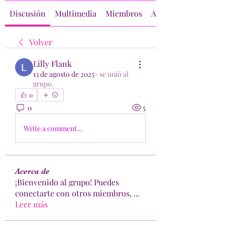
Discusión
Multimedia
Miembros
Acerca de
Volver
Lilly Flank
13 de agosto de 2025
·
se unió al
grupo.
0
0
5
Write a comment...
Acerca de
¡Bienvenido al grupo! Puedes
conectarte con otros miembros,
...
Leer más