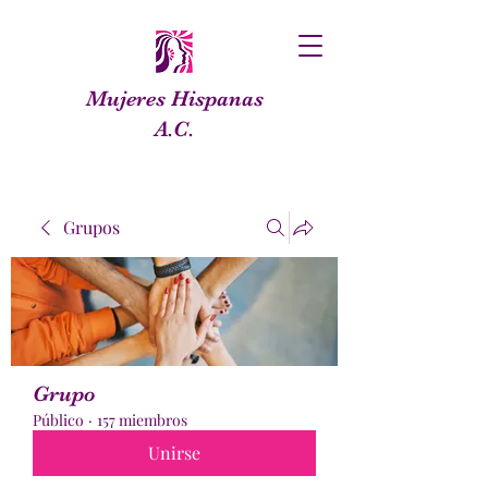
Mujeres Hispanas
A.C.
Grupos
Grupo
Público
·
157 miembros
Unirse