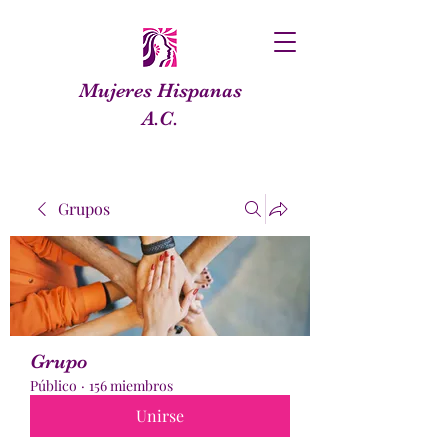
Mujeres Hispanas
A.C.
Grupos
Grupo
Público
·
156 miembros
Unirse