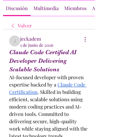
Discusión
Multimedia
Miembros
Acerca de
Volver
jeckadem
jeckadem
1 de junio de 2026
Claude Code Certified AI
Developer Delivering
Scalable Solutions
AI-focused developer with proven 
expertise backed by a 
Claude Code 
Certification
. Skilled in building 
efficient, scalable solutions using 
modern coding practices and AI-
driven tools. Committed to 
delivering secure, high-quality 
work while staying aligned with the 
latest technology trends