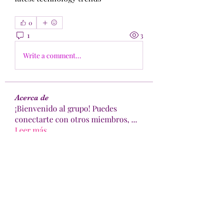
0
1
3
Write a comment...
Acerca de
¡Bienvenido al grupo! Puedes
conectarte con otros miembros,
...
Leer más
Miembros
Falo ven
Seguir
Bianca Holtermann
Seguir
Harshita Vaidya
Seguir