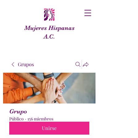
Mujeres Hispanas
A.C.
Grupos
Grupo
Público
·
156 miembros
Unirse